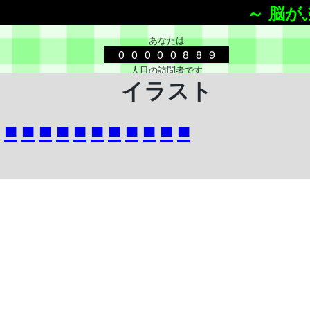
～ 脳が
あなたは
00000889
人目の訪問者です
イラスト
脳がふにゃふにゃ
■
■
■
■
■
■
■
■
■
■
■
自己紹介
寝てばっかりいるから
脳がふにゃふにゃになってる