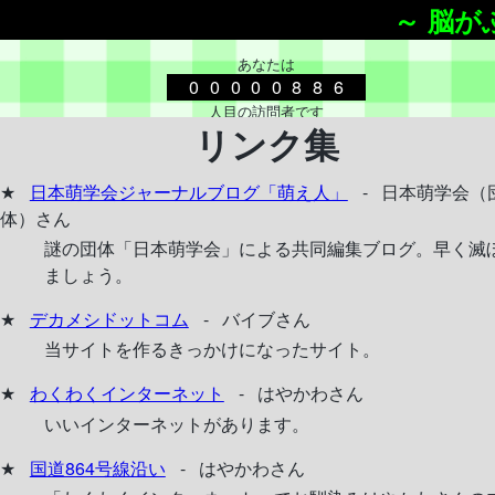
～ 脳が
あなたは
00000886
人目の訪問者です
リンク集
脳がふにゃふにゃ
日本萌学会ジャーナルブログ「萌え人」
-
日本萌学会（
体）さん
謎の団体「日本萌学会」による共同編集ブログ。早く滅
ましょう。
デカメシドットコム
-
バイブさん
当サイトを作るきっかけになったサイト。
わくわくインターネット
-
はやかわさん
自己紹介
いいインターネットがあります。
寝てばっかりいるから
脳がふにゃふにゃになってる
国道864号線沿い
-
はやかわさん