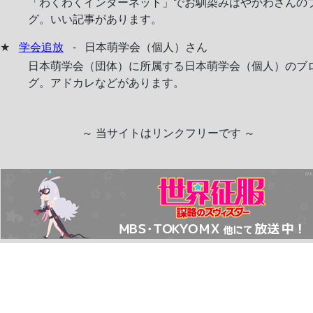
「わくわくインターネット」でお馴染みはやかわさんの
メインコンテンツ
グ。いい記事があります。
トップ
学会追放
-
日本萌学会（個人）さん
日記
日本萌学会（団体）に所属する日本萌学会（個人）のブ
ブログ
グ。アドカレなどがあります。
イラスト
リンク集
～ 当サイトはリンクフリーです ～
BBS
その他リンク
Twitter
pixiv
GitHub
Annict