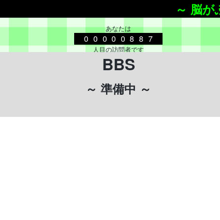
～ 脳が
あなたは
00000887
人目の訪問者です
BBS
脳がふにゃふにゃ
～ 準備中 ～
自己紹介
寝てばっかりいるから
脳がふにゃふにゃになってる